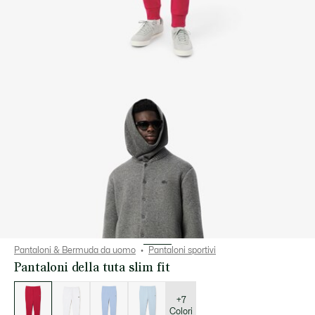
Pantaloni & Bermuda da uomo
Pantaloni sportivi
Pantaloni della tuta slim fit
Elenco
delle
varianti
+7
Colori