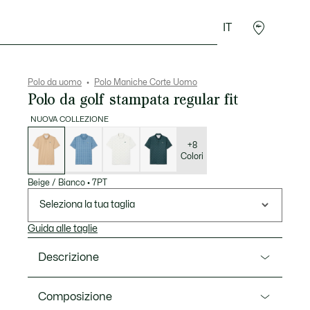
IT
Sport
Presentes do Crocodilo
Seconde Main
Polo da uomo
Polo Maniche Corte Uomo
Polo da golf stampata regular fit
NUOVA COLLEZIONE
Elenco
delle
varianti
+8
Colori
Beige / Bianco
•
7PT
Seleziona la tua taglia
Guida alle taglie
Descrizione
Ref. DH4825-00
Composizione