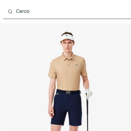
carpe
Accessori
Pelletteria & Piccola Pelletteria