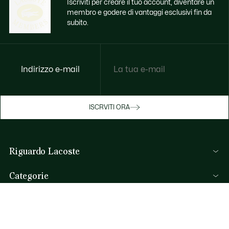
Iscriviti per creare il tuo account, diventare un
membro e godere di vantaggi esclusivi fin da
subito.
Indirizzo e-mail
Godi di benefici esclusivi ora
ISCRVITI ORA
Iscriviti o accedi per guadagnare premi
durante gli acquisti.
Riguardo Lacoste
ACCEDI/REGISTRATI
Lacoste Members
Categorie
Il Gruppo Lacoste
Collezione Uomo
Carriere
Aiuto & Contatti
Collezione Donna
Protezione del marchio
FAQ
Collezione Bambino