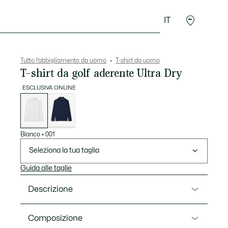
IT
Sport
Presentes do Crocodilo
Seconde Main
Tutto l’abbigliamento da uomo
T-shirt da uomo
T-shirt da golf aderente Ultra Dry
ESCLUSIVA ONLINE
Elenco
delle
varianti
Bianco
•
001
Seleziona la tua taglia
Guida alle taglie
Descrizione
Ref. TH0127-00
Composizione