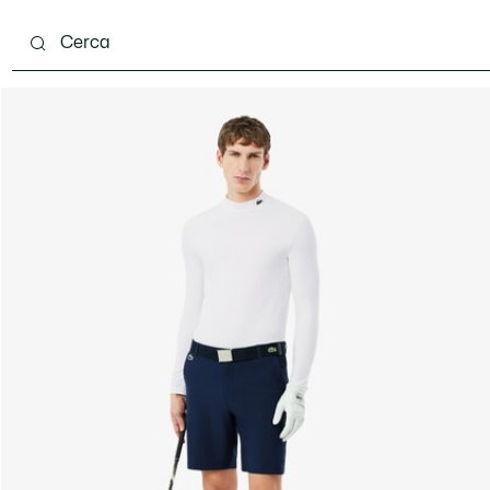
carpe
Accessori
Pelletteria & Piccola Pelletteria