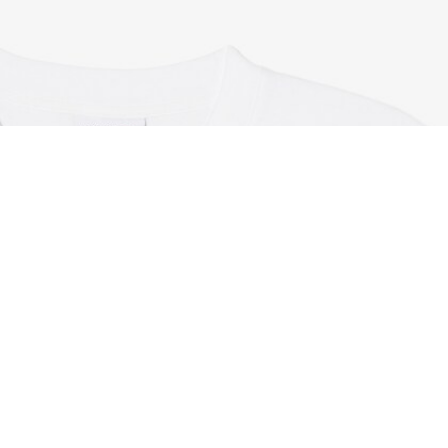
T-shirt in cotone con stampa relaxed fit
Iscriviti per creare il tuo account,
diventare un membro e godere
di vantaggi esclusivi fin da
subito.
Indirizzo e-mail