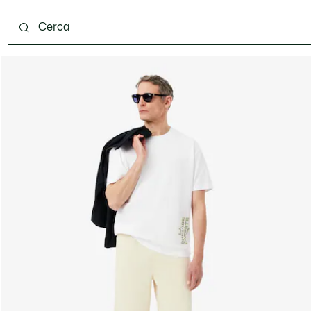
carpe
Accessori
Pelletteria & Piccola Pelletteria