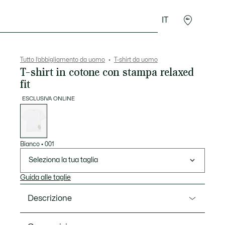
IT
Sport
Presentes do Crocodilo
Seconde Main
Tutto l’abbigliamento da uomo
T-shirt da uomo
T-shirt in cotone con stampa relaxed
fit
ESCLUSIVA ONLINE
Elenco
delle
varianti
Bianco
•
001
Seleziona la tua taglia
Guida alle taglie
Descrizione
Ref. TH1434-00