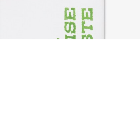
Riguardo Lacoste
Categorie
Lacoste Members
Collezione Uomo
Il Gruppo Lacoste
Collezione Donna
Carriere
Collezione Bambino
Protezione del marchio
Polo da Uomo
Polo da Donna
Scarpa Shop