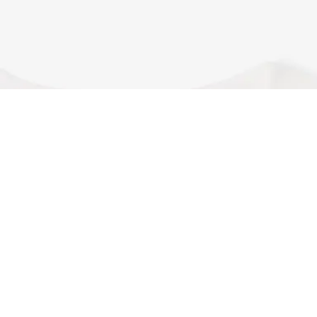
T-shirt loose fit in jersey pesante
Iscriviti per creare il tuo account,
diventare un membro e godere
di vantaggi esclusivi fin da
subito.
Indirizzo e-mail