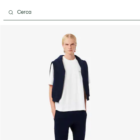
carpe
Accessori
Pelletteria & Piccola Pelletteria