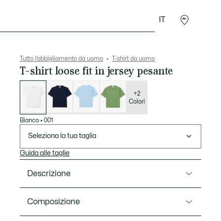
IT
Sport
Presentes do Crocodilo
Seconde Main
Tutto l’abbigliamento da uomo
T-shirt da uomo
T-shirt loose fit in jersey pesante
Elenco
delle
varianti
+2
Colori
Bianco
•
001
Seleziona la tua taglia
Guida alle taglie
Descrizione
Ref. TH7744-00
Composizione
Questa -shirt incarna la visione Lacoste dell'eleganza