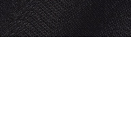
T-shirt in piqué con marchio jacquard
Iscriviti per creare il tuo account,
diventare un membro e godere
di vantaggi esclusivi fin da
subito.
Indirizzo e-mail