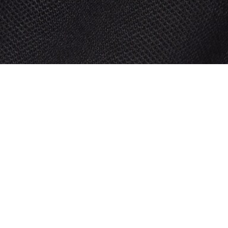
Riguardo Lacoste
Categorie
Lacoste Members
Collezione Uomo
Il Gruppo Lacoste
Collezione Donna
Carriere
Collezione Bambino
Protezione del marchio
Polo da Uomo
Polo da Donna
Scarpa Shop