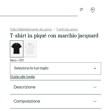
IT
Sport
Presentes do Crocodilo
Seconde Main
Tutto l’abbigliamento da uomo
T-shirt da uomo
T-shirt in piqué con marchio jacquard
Elenco
delle
varianti
Nero
•
031
Seleziona la tua taglia
Guida alle taglie
Descrizione
Ref. TH9582-00
Composizione
La moda incontra lo sportswear in questa t-shirt,