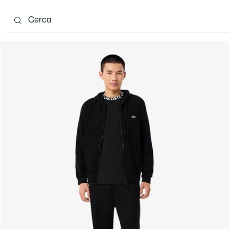
carpe
Accessori
Pelletteria & Piccola Pelletteria