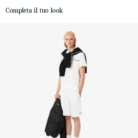
Coccodrillo ricamato cucito sul petto
Lacoste si impegna a tracciare il prodotto durante tutto il
Completa il tuo look
NON ASCIUGARE A SECCO
processo di produzione. Trasparenza della catena del
valore, conoscenza dei fornitori e dell'ecosistema... nessun
FERRO A MEDIA TEMPERATURA MAX 150
filo si intreccia senza la supervisione del Coccodrillo.
GRADI CELSIUS
Scopri di più qui
NON LAVARE A SECCO
ASCIUGARE STESO