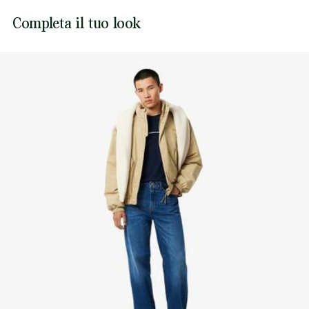
Coccodrillo ricamato cucito sul petto
Lacoste si impegna a tracciare il prodotto durante tutto il
Completa il tuo look
NON ASCIUGARE A SECCO
processo di produzione. Trasparenza della catena del
valore, conoscenza dei fornitori e dell'ecosistema... nessun
FERRO A MEDIA TEMPERATURA MAX 150
filo si intreccia senza la supervisione del Coccodrillo.
GRADI CELSIUS
Scopri di più qui
NON LAVARE A SECCO
ASCIUGARE STESO