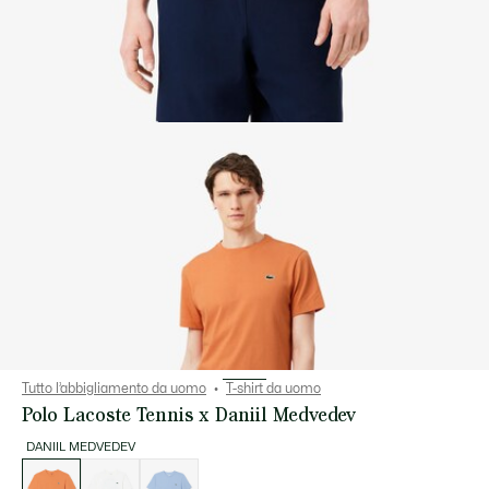
Tutto l’abbigliamento da uomo
T-shirt da uomo
Polo Lacoste Tennis x Daniil Medvedev
DANIIL MEDVEDEV
Elenco
delle
varianti