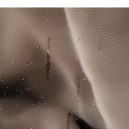
Giacca e pantaloni sfoderati per un risultato leggero e
Lacoste si impegna a tracciare il prodotto durante tutto il
traspirante
NON ASCIUGARE A SECCO
processo di produzione. Trasparenza della catena del
Busto e maniche a righe a contrasto
valore, conoscenza dei fornitori e dell'ecosistema... nessun
Logo Novak Djokovic sotto il collo sul retro
FERRO A BASSA TEMPERATURA MAX 110
filo si intreccia senza la supervisione del Coccodrillo.
GRADI CELSIUS
Coccodrilli in silicone sul petto e sulla gamba destra
Scopri di più qui
NON LAVARE A SECCO
ASCIUGARE STESO