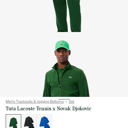
Men's Tracksuits & Jogging Bottoms
Set
Tuta Lacoste Tennis x Novak Djokovic
Elenco
delle
varianti