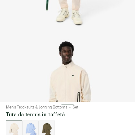
Men's Tracksuits & Jogging Bottoms
Set
Tuta da tennis in taffetà
Elenco
delle
varianti