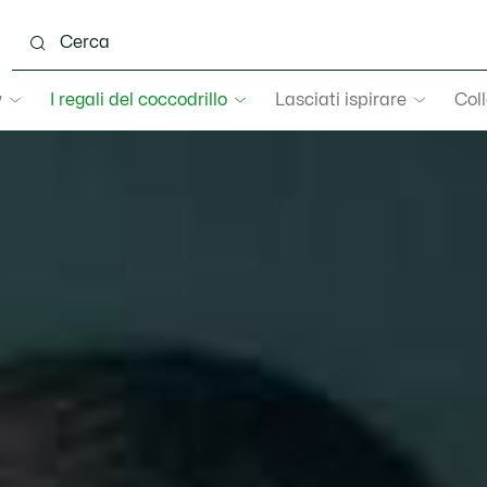
w
I regali del coccodrillo
Lasciati ispirare
Coll