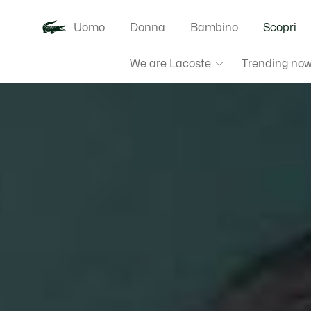
Uomo
Donna
Bambino
Scopri
We are Lacoste
Trending no