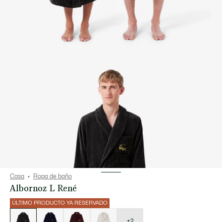
Casa
Ropa de baño
Albornoz L René
ÚLTIMO PRODUCTO YA RESERVADO
Lista
de
variaciones
+2