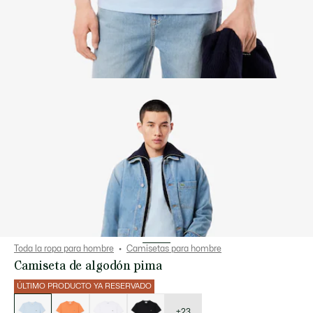
Toda la ropa para hombre
Camisetas para hombre
Camiseta de algodón pima
ÚLTIMO PRODUCTO YA RESERVADO
Lista
de
variaciones
+23