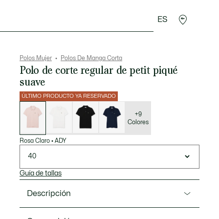
ES
plementos
Deporte
Polos Mujer
Polos De Manga Corta
Polo de corte regular de petit piqué
suave
ÚLTIMO PRODUCTO YA RESERVADO
Lista
de
variaciones
+9
Colores
Rosa Claro
•
ADY
40
Guía de tallas
Descripción
Referencia PF7839-00