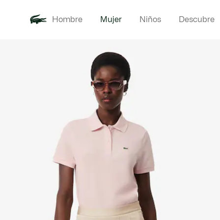
Hombre
Mujer
Niños
Descubre
Galería
Novedades
Ropa
de
imágenes
del
producto