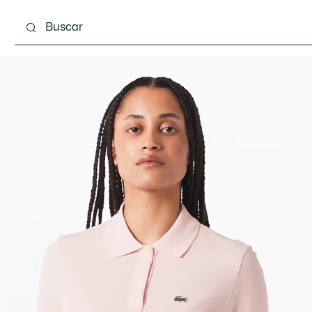
Calzado
Bolsos & Pequeña marroquinería
Com