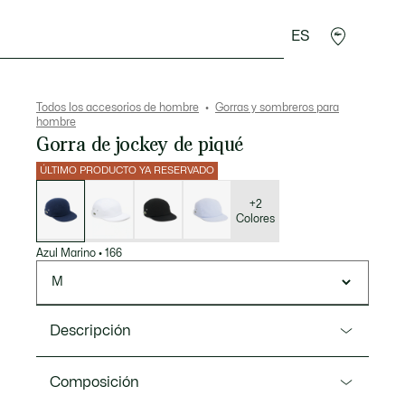
ES
rroquinería
Deporte
Regalos de cocodrilo
Sec
Todos los accesorios de hombre
Gorras y sombreros para
hombre
Gorra de jockey de piqué
ÚLTIMO PRODUCTO YA RESERVADO
Lista
de
variaciones
+2
Colores
Azul Marino
•
166
M
Descripción
Referencia RK0543-00
Composición