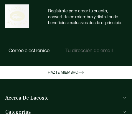
Regístrate para crear tu cuenta,
convertirte en miembro y disfrutar de
beneficios exclusivos desde el principio.
Correo electrónico
Disfruta de beneficios exclusivos ahora
HAZTE MIEMBRO
Hazte miembro o inicia sesión para ganar
recompensas con tus compras
Acerca De Lacoste
INICIA SESIÓN / REGISTRARME
Categorías
Colección Hombre
Ayuda Y Contacto
Colección Mujer