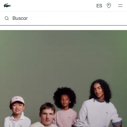
ES
Lacoste