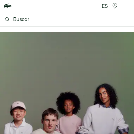
ES
Lacoste