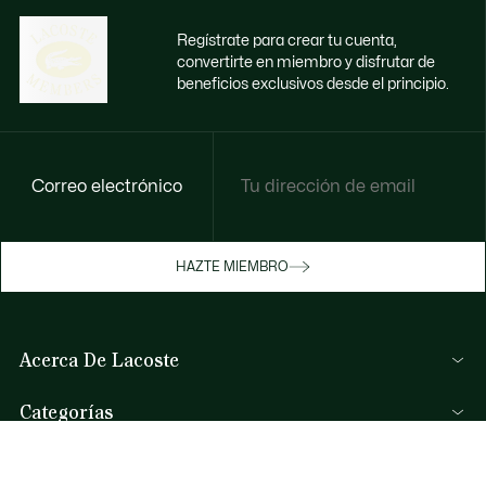
Regístrate para crear tu cuenta,
convertirte en miembro y disfrutar de
beneficios exclusivos desde el principio.
Correo electrónico
Disfruta de beneficios exclusivos ahora
HAZTE MIEMBRO
Hazte miembro o inicia sesión para ganar
recompensas con tus compras
Acerca De Lacoste
INICIA SESIÓN / REGISTRARME
Categorías
Colección Hombre
Ayuda Y Contacto
Colección Mujer