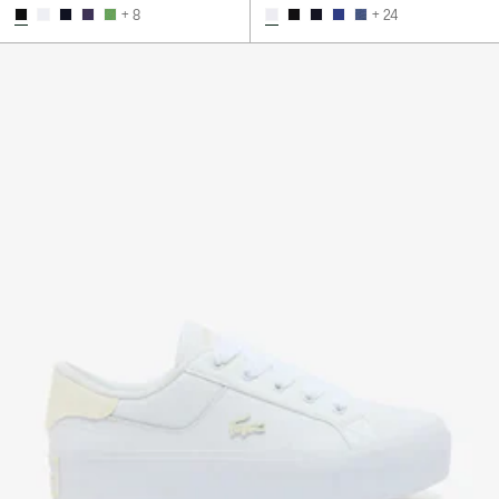
+ 8
+ 24