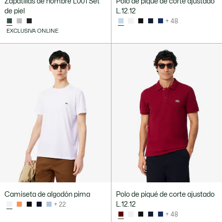
Zapatillas de hombre L001 Set
Polo de piqué de corte ajustado
de piel
L.12.12
+ 48
EXCLUSIVA ONLINE
Camiseta de algodón pima
Polo de piqué de corte ajustado
L.12.12
+ 22
+ 48