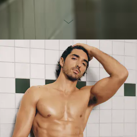
scroll
to
next