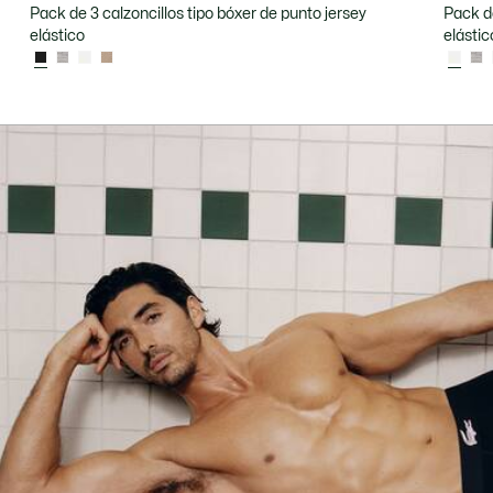
Al natural
Un estilo que no se actúa, sino que se vive.
Pack de 3 calzoncillos tipo bóxer de punto jersey
Pack de
elástico
elástic