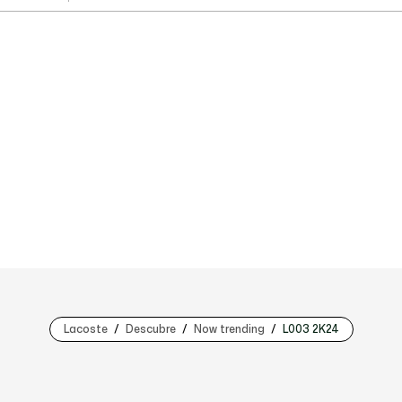
Lacoste
Descubre
Now trending
L003 2K24