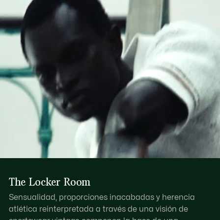
Detalles estampados inspirados en el tenis en la parte
Descubre más aquí
delantera
Cocodrilo estampado en la parte de atrás
The Locker Room
Sensualidad, proporciones inacabadas y herencia
atlética reinterpretada a través de una visión de