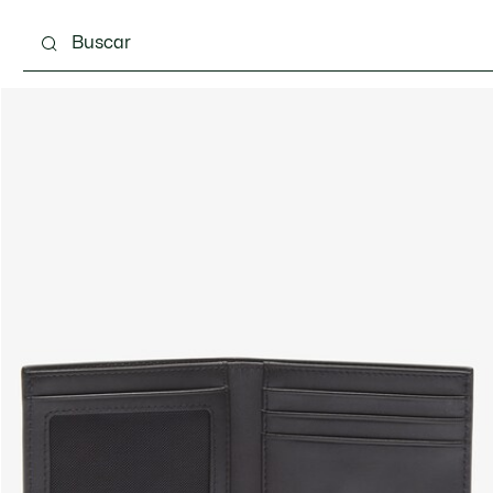
Calzado
Complementos
Bolsos & Pequeña ma