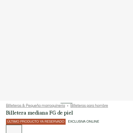
Billeteras & Pequeña marroquinería
Billeteras para hombre
Billetera mediana FG de piel
ÚLTIMO PRODUCTO YA RESERVADO
EXCLUSIVA ONLINE
Lista
de
variaciones