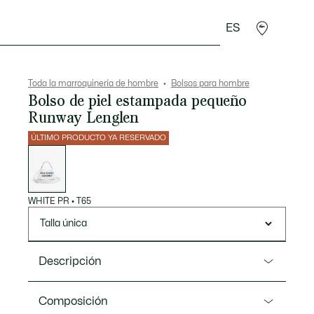
ES
rroquinería
Deporte
Regalos de cocodrilo
Sec
Toda la marroquinería de hombre
Bolsos para hombre
Bolso de piel estampada pequeño
Runway Lenglen
ÚLTIMO PRODUCTO YA RESERVADO
Lista
de
variaciones
WHITE PR
•
T65
Talla única
Descripción
Referencia NU5363DP
Composición