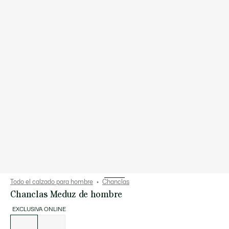
Todo el calzado para hombre
Chanclas
Chanclas Meduz de hombre
EXCLUSIVA ONLINE
Lista
de
variaciones