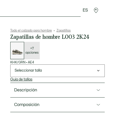
ES
rroquinería
Deporte
Regalos de cocodrilo
Sec
Todo el calzado para hombre
Zapatillas
Zapatillas de hombre L003 2K24
Lista
de
variaciones
+7
opciones
KHK/GRN
•
AE4
Seleccionar talla
Guía de tallas
Descripción
Referencia 50SMA0103
Composición
Una versión nueva y sofisticada de la L003 2K24,