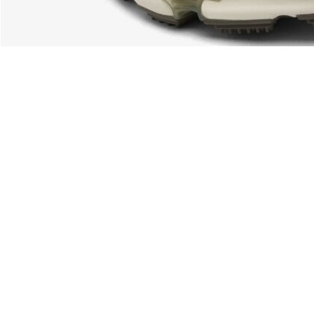
Acerca De Lacoste
Categorías
Lacoste Members
Colección Hombre
El Grupo Lacoste
Colección Mujer
Trabaja con nosotros
Colección Niños
Protección de la marca
Polos para Hombre
Polos para Mujer