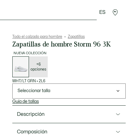
ES
rroquinería
Deporte
Regalos de cocodrilo
Sec
Todo el calzado para hombre
Zapatillas
Zapatillas de hombre Storm 96 3K
NUEVA COLECCIÓN
Lista
de
variaciones
+6
opciones
WHT/LT GRN
•
2L6
Seleccionar talla
Guía de tallas
Descripción
Referencia 52SMA0028
Composición