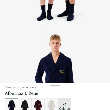
Casa
Ropa de baño
Albornoz L René
Lista
de
variaciones
+2
Colores