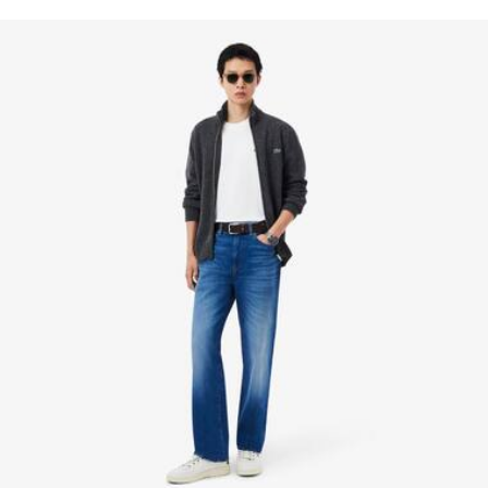
Transparencia en la cadena de valor, conocimiento de los
Cocodrilo en la hebilla
proveedores y del ecosistema. No se teje ni un solo hilo sin
la supervisión del Cocodrilo.
Descubre más aquí