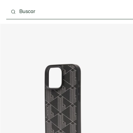
Calzado
Complementos
Bolsos & Pequeña ma