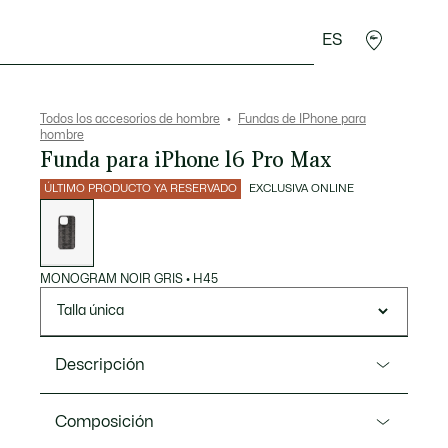
ES
rroquinería
Deporte
Regalos de cocodrilo
Sec
Todos los accesorios de hombre
Fundas de IPhone para
hombre
Funda para iPhone 16 Pro Max
ÚLTIMO PRODUCTO YA RESERVADO
EXCLUSIVA ONLINE
Lista
de
variaciones
MONOGRAM NOIR GRIS
•
H45
Talla única
Descripción
Referencia NP1608LY
Composición