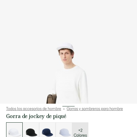
Todos los accesorios de hombre
Gorras y sombreros para hombre
Gorra de jockey de piqué
Lista
de
variaciones
+2
Colores