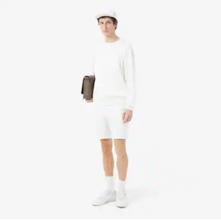
la supervisión del Cocodrilo.
NO PLANCHAR
Descubre más aquí
NO LIMPIAR EN SECO
SECAR COLGADO