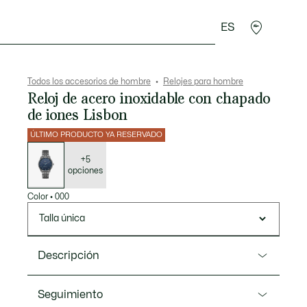
ES
rroquinería
Deporte
Regalos de cocodrilo
Sec
Todos los accesorios de hombre
Relojes para hombre
Reloj de acero inoxidable con chapado
de iones Lisbon
ÚLTIMO PRODUCTO YA RESERVADO
Lista
de
variaciones
+5
opciones
Color
•
000
Talla única
Descripción
Referencia 2011371
Seguimiento