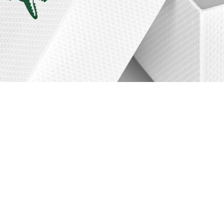
Reloj de acero inoxidable con chapado de ione
Regístrate para crear tu cuenta,
convertirte en miembro y
disfrutar de beneficios
exclusivos desde el principio.