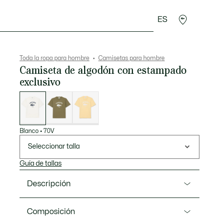
ES
rroquinería
Deporte
Regalos de cocodrilo
Sec
Toda la ropa para hombre
Camisetas para hombre
Camiseta de algodón con estampado
exclusivo
Lista
de
variaciones
Blanco
•
70V
Seleccionar talla
Guía de tallas
Descripción
Referencia TH2733-00
Composición