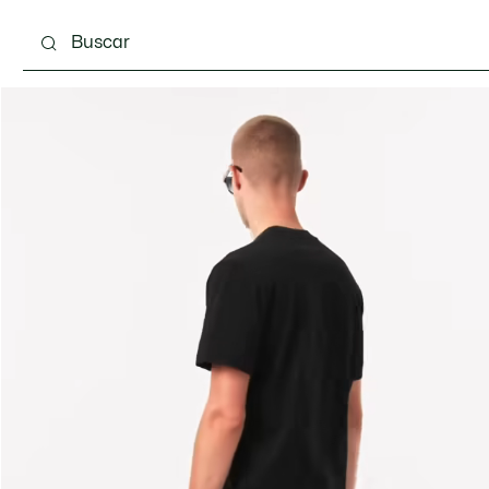
Calzado
Complementos
Bolsos & Pequeña ma