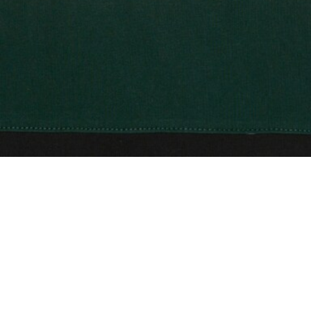
Camiseta color block de punto jersey
Completa tu look