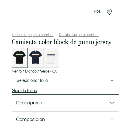
ES
rroquinería
Deporte
Regalos de cocodrilo
Sec
Toda la ropa para hombre
Camisetas para hombre
Camiseta color block de punto jersey
Lista
de
variaciones
Negro / Blanco / Verde
•
6XH
Seleccionar talla
Guía de tallas
Descripción
Referencia TH5890-00
Composición
Camiseta rebosante de detalles exclusivos y