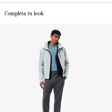
NO USAR LEJÍA
Lacoste se compromete a hacer un seguimiento del
Completa tu look
producto a lo largo de su proceso de fabricación.
NO USAR SECADORA
Transparencia en la cadena de valor, conocimiento de los
proveedores y del ecosistema. No se teje ni un solo hilo sin
PLANCHA A TEMPERATURA MEDIA MÁXIMO
la supervisión del Cocodrilo.
150 GRADOS CENTIGRADOS
Descubre más aquí
NO LIMPIAR EN SECO
SECAR COLGADO