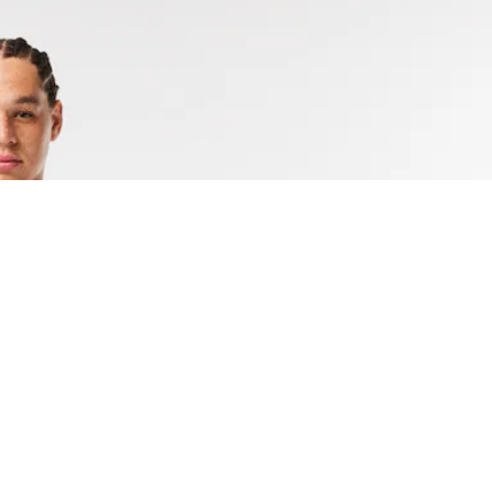
Acerca De Lacoste
Categorías
Lacoste Members
Colección Hombre
El Grupo Lacoste
Colección Mujer
Trabaja con nosotros
Colección Niños
Protección de la marca
Polos para Hombre
Polos para Mujer