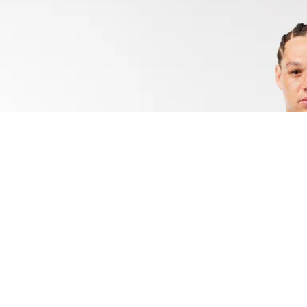
Camiseta de algodón grueso de rayas
Regístrate para crear tu cuenta,
convertirte en miembro y
disfrutar de beneficios
exclusivos desde el principio.