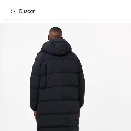
Calzado
Complementos
Bolsos & Pequeña ma