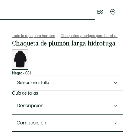
ES
rroquinería
Deporte
Regalos de cocodrilo
Sec
Toda la ropa para hombre
Chaquetas y abrigos para hombre
Chaqueta de plumón larga hidrófuga
Lista
de
variaciones
Negro
•
031
Seleccionar talla
Guía de tallas
Descripción
Referencia BH6162-00
Composición
Esta chaqueta de plumón larga es un gran ejemplo