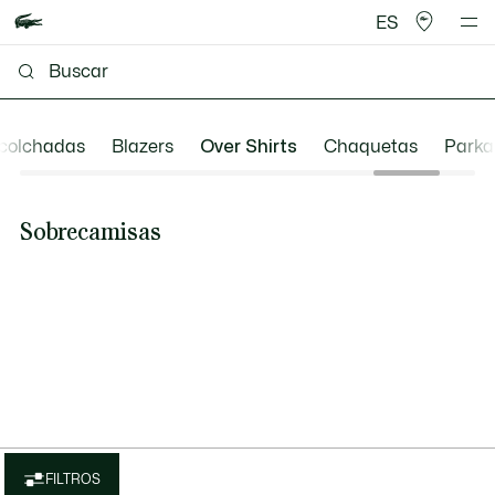
ES
colchadas
Blazers
Over Shirts
Chaquetas
Parka
Sobrecamisas
FILTROS