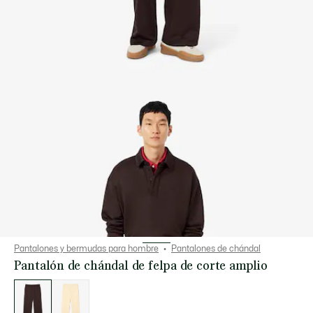
Pantalones y bermudas para hombre
Pantalones de chándal
Pantalón de chándal de felpa de corte amplio
Lista
de
variaciones