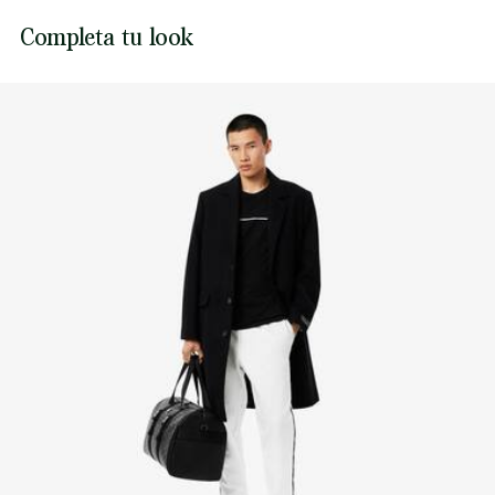
Cordón al tono con herretes con logotipo
NO USAR LEJÍA
Lacoste se compromete a hacer un seguimiento del
Completa tu look
Cocodrilo bordado en la pernera izquierda
producto a lo largo de su proceso de fabricación.
NO USAR SECADORA
Transparencia en la cadena de valor, conocimiento de los
proveedores y del ecosistema. No se teje ni un solo hilo sin
PLANCHA A TEMPERATURA MEDIA MÁXIMO
la supervisión del Cocodrilo.
150 GRADOS CENTIGRADOS
Descubre más aquí
NO LIMPIAR EN SECO
SECAR COLGADO