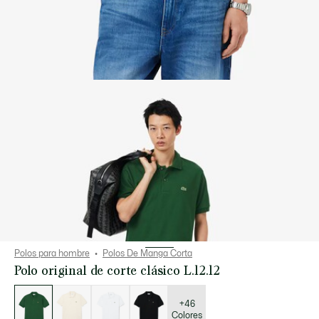
Polos para hombre
Polos De Manga Corta
Polo original de corte clásico L.12.12
Lista
de
variaciones
+46
Colores