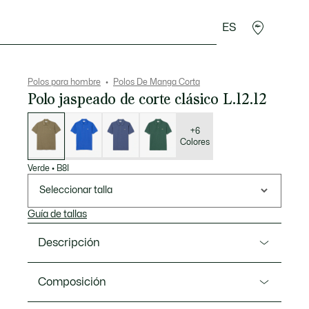
ES
rroquinería
Deporte
Regalos de cocodrilo
Sec
Polos para hombre
Polos De Manga Corta
Polo jaspeado de corte clásico L.12.12
Lista
de
variaciones
+6
Colores
Verde
•
B8I
Seleccionar talla
Guía de tallas
Descripción
Referencia L1264-00
Composición
Este Lacoste L.12.12 en petit piqué de algodón