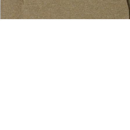
Acerca De Lacoste
Categorías
Lacoste Members
Colección Hombre
El Grupo Lacoste
Colección Mujer
Trabaja con nosotros
Colección Niños
Protección de la marca
Polos para Hombre
Polos para Mujer