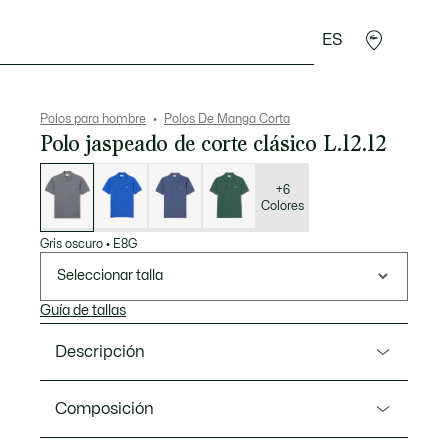
ES
rroquinería
Deporte
Regalos de cocodrilo
Sec
Polos para hombre
Polos De Manga Corta
Polo jaspeado de corte clásico L.12.12
Lista
de
variaciones
+6
Colores
Gris oscuro
•
E8G
Seleccionar talla
Guía de tallas
Descripción
Referencia L1264-00
Composición
Este Lacoste L.12.12 en petit piqué de algodón