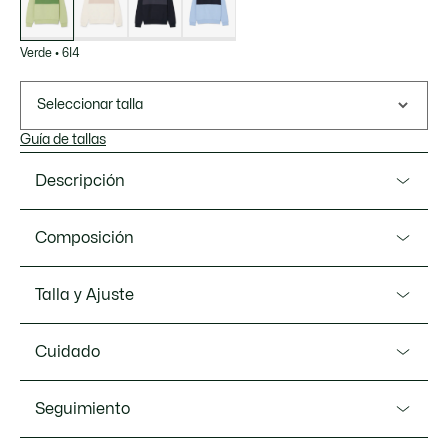
Verde
•
6I4
Seleccionar talla
Guía de tallas
Descripción
Referencia SH0887-00
Composición
Esta sudadera de Lacoste, creadores de ropa deportiva
desde 1933, es una lección de diseño experto y estilo
Main fabric:Cotton (100%) / Rib Edge:Cotton
Talla y Ajuste
atrevido. Se ha confeccionado en una cómoda felpa de
(98%),Elastane (2%)
algodón, asociando unos paneles color block icónicos y
Ajuste
audaces con un ribete en contraste. Mezcla perfecta de
Cuidado
moda y ropa deportiva, se completa con un exclusivo
Classic fit
cocodrilo bordado.
LAVAR A MÁQUINA A 30 GRADOS
Seguimiento
Medidas del modelo
CENTIGRADOS MÁXIMO EN CICLO PARA ROPA
Felpa de algodón
El modelo mide 1m88 y lleva una talla 4 - M
NORMAL