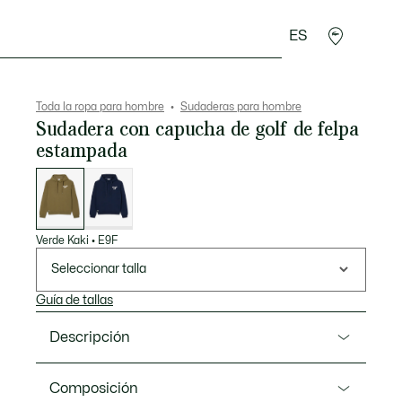
ES
rroquinería
Deporte
Regalos de cocodrilo
Sec
Toda la ropa para hombre
Sudaderas para hombre
Sudadera con capucha de golf de felpa
estampada
Lista
de
variaciones
Verde Kaki
•
E9F
Seleccionar talla
Guía de tallas
Descripción
Referencia SH4824-00
Composición