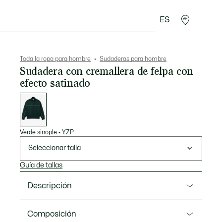
ES
rroquinería
Deporte
Regalos de cocodrilo
Sec
Toda la ropa para hombre
Sudaderas para hombre
Sudadera con cremallera de felpa con
efecto satinado
Lista
de
variaciones
Verde sinople
•
YZP
Seleccionar talla
Guía de tallas
Descripción
Referencia SH5684-00
Composición