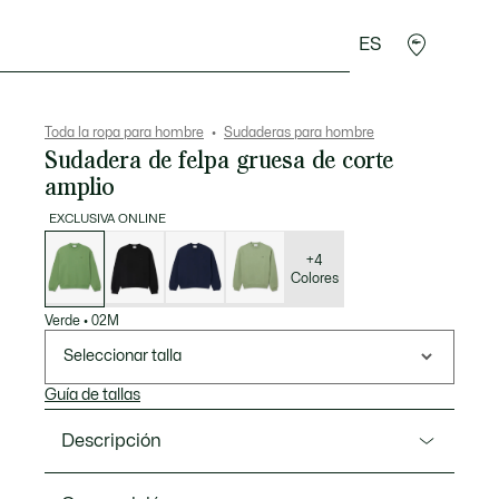
ES
rroquinería
Deporte
Regalos de cocodrilo
Sec
Toda la ropa para hombre
Sudaderas para hombre
Sudadera de felpa gruesa de corte
amplio
EXCLUSIVA ONLINE
Lista
de
variaciones
+4
Colores
Verde
•
02M
Seleccionar talla
Guía de tallas
Descripción
Referencia SH7745-00