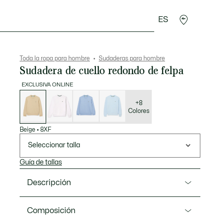
ES
rroquinería
Deporte
Regalos de cocodrilo
Sec
Toda la ropa para hombre
Sudaderas para hombre
Sudadera de cuello redondo de felpa
EXCLUSIVA ONLINE
Lista
de
variaciones
+8
Colores
Beige
•
8XF
Seleccionar talla
Guía de tallas
Descripción
Referencia SH9608-00
Composición